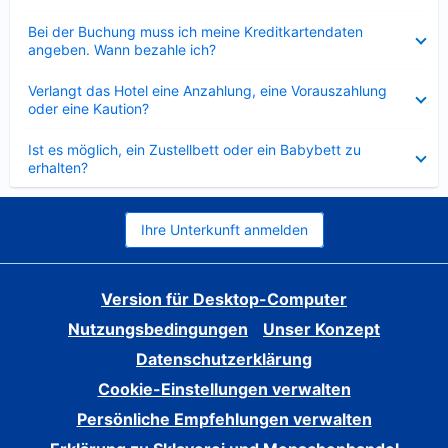
Verkleinert
Bei der Buchung muss ich meine Kreditkartendaten
angeben. Wann bezahle ich?
Verkleinert
Verlangt das Hotel eine Anzahlung, eine Vorauszahlung
oder eine Kaution?
Verkleinert
Ist es möglich, ein Zustellbett oder ein Babybett zu
erhalten?
Ihre Unterkunft anmelden
Version für Desktop-Computer
Nutzungsbedingungen
Unser Konzept
Datenschutzerklärung
Cookie-Einstellungen verwalten
Persönliche Empfehlungen verwalten