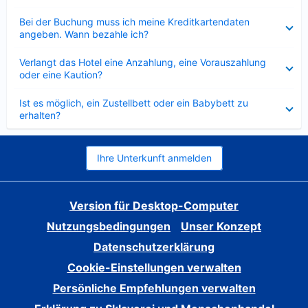
Verkleinert
Bei der Buchung muss ich meine Kreditkartendaten
angeben. Wann bezahle ich?
Verkleinert
Verlangt das Hotel eine Anzahlung, eine Vorauszahlung
oder eine Kaution?
Verkleinert
Ist es möglich, ein Zustellbett oder ein Babybett zu
erhalten?
Ihre Unterkunft anmelden
Version für Desktop-Computer
Nutzungsbedingungen
Unser Konzept
Datenschutzerklärung
Cookie-Einstellungen verwalten
Persönliche Empfehlungen verwalten