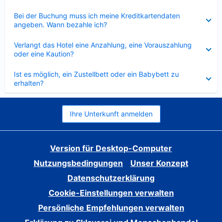
Verkleinert
Bei der Buchung muss ich meine Kreditkartendaten
angeben. Wann bezahle ich?
Verkleinert
Verlangt das Hotel eine Anzahlung, eine Vorauszahlung
oder eine Kaution?
Verkleinert
Ist es möglich, ein Zustellbett oder ein Babybett zu
erhalten?
Ihre Unterkunft anmelden
Version für Desktop-Computer
Nutzungsbedingungen
Unser Konzept
Datenschutzerklärung
Cookie-Einstellungen verwalten
Persönliche Empfehlungen verwalten