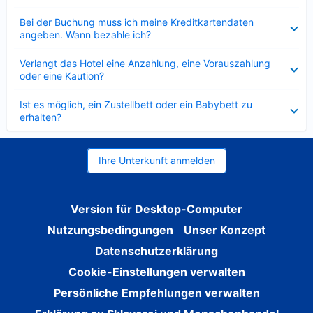
Verkleinert
Bei der Buchung muss ich meine Kreditkartendaten
angeben. Wann bezahle ich?
Verkleinert
Verlangt das Hotel eine Anzahlung, eine Vorauszahlung
oder eine Kaution?
Verkleinert
Ist es möglich, ein Zustellbett oder ein Babybett zu
erhalten?
Ihre Unterkunft anmelden
Version für Desktop-Computer
Nutzungsbedingungen
Unser Konzept
Datenschutzerklärung
Cookie-Einstellungen verwalten
Persönliche Empfehlungen verwalten