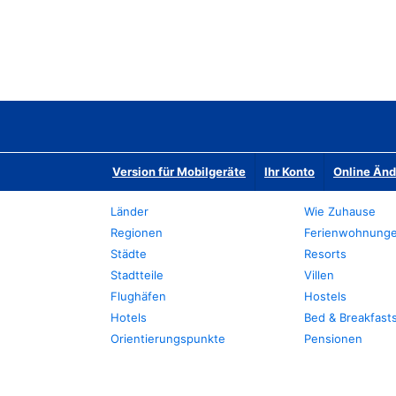
Version für Mobilgeräte
Ihr Konto
Online Än
Länder
Wie Zuhause
Regionen
Ferienwohnung
Städte
Resorts
Stadtteile
Villen
Flughäfen
Hostels
Hotels
Bed & Breakfast
Orientierungspunkte
Pensionen