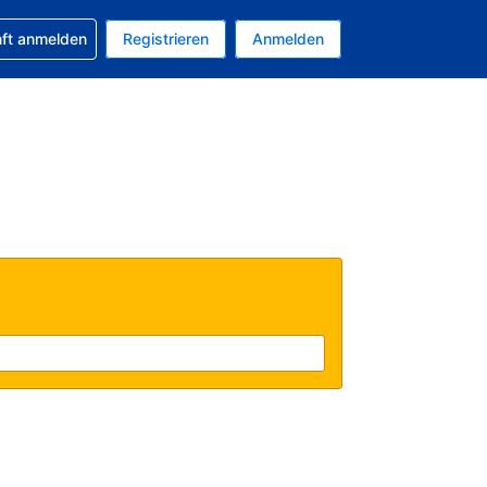
 Buchung erhalten
nft anmelden
Registrieren
Anmelden
tuelle Währung ist EUR
Ihre aktuelle Sprache ist Deutsch