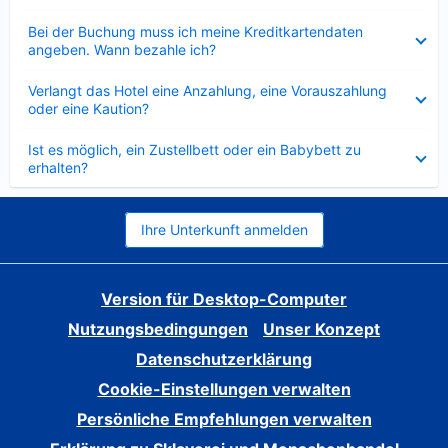
Verkleinert
Bei der Buchung muss ich meine Kreditkartendaten
angeben. Wann bezahle ich?
Verkleinert
Verlangt das Hotel eine Anzahlung, eine Vorauszahlung
oder eine Kaution?
Verkleinert
Ist es möglich, ein Zustellbett oder ein Babybett zu
erhalten?
Ihre Unterkunft anmelden
Version für Desktop-Computer
Nutzungsbedingungen
Unser Konzept
Datenschutzerklärung
Cookie-Einstellungen verwalten
Persönliche Empfehlungen verwalten