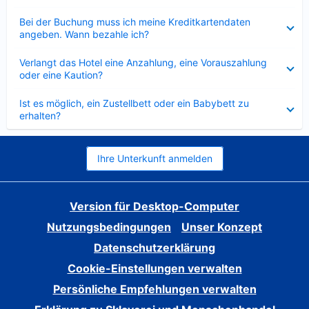
Verkleinert
Bei der Buchung muss ich meine Kreditkartendaten
angeben. Wann bezahle ich?
Verkleinert
Verlangt das Hotel eine Anzahlung, eine Vorauszahlung
oder eine Kaution?
Verkleinert
Ist es möglich, ein Zustellbett oder ein Babybett zu
erhalten?
Ihre Unterkunft anmelden
Version für Desktop-Computer
Nutzungsbedingungen
Unser Konzept
Datenschutzerklärung
Cookie-Einstellungen verwalten
Persönliche Empfehlungen verwalten