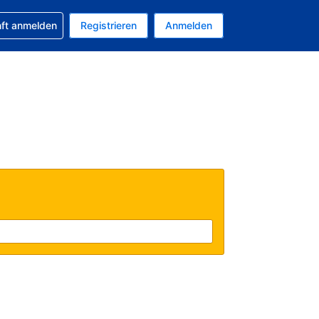
 Buchung erhalten
nft anmelden
Registrieren
Anmelden
uelle Währung ist US-Dollar
Ihre aktuelle Sprache ist Deutsch