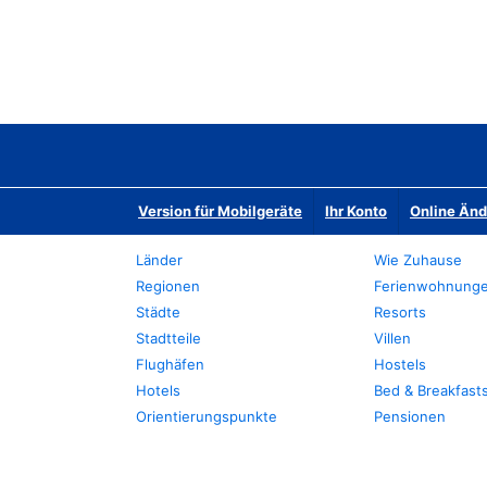
Version für Mobilgeräte
Ihr Konto
Online Än
Länder
Wie Zuhause
Regionen
Ferienwohnung
Städte
Resorts
Stadtteile
Villen
Flughäfen
Hostels
Hotels
Bed & Breakfast
Orientierungspunkte
Pensionen