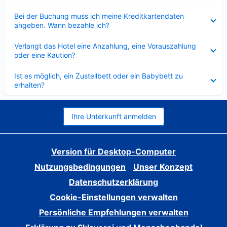
Verkleinert
Bei der Buchung muss ich meine Kreditkartendaten
angeben. Wann bezahle ich?
Verkleinert
Verlangt das Hotel eine Anzahlung, eine Vorauszahlung
oder eine Kaution?
Verkleinert
Ist es möglich, ein Zustellbett oder ein Babybett zu
erhalten?
Ihre Unterkunft anmelden
Version für Desktop-Computer
Nutzungsbedingungen
Unser Konzept
Datenschutzerklärung
Cookie-Einstellungen verwalten
Persönliche Empfehlungen verwalten