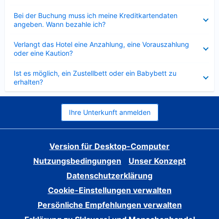
Verkleinert
Bei der Buchung muss ich meine Kreditkartendaten
angeben. Wann bezahle ich?
Verkleinert
Verlangt das Hotel eine Anzahlung, eine Vorauszahlung
oder eine Kaution?
Verkleinert
Ist es möglich, ein Zustellbett oder ein Babybett zu
erhalten?
Ihre Unterkunft anmelden
Version für Desktop-Computer
Nutzungsbedingungen
Unser Konzept
Datenschutzerklärung
Cookie-Einstellungen verwalten
Persönliche Empfehlungen verwalten