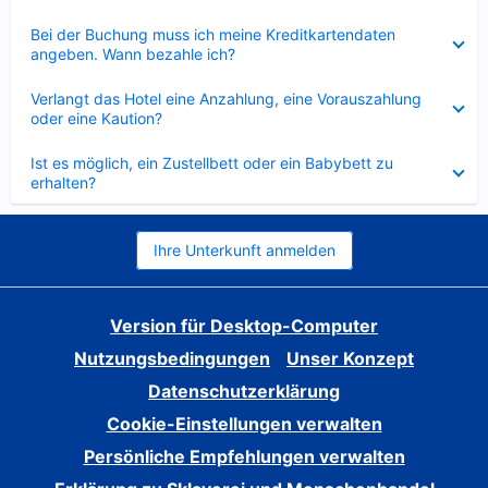
Verkleinert
Bei der Buchung muss ich meine Kreditkartendaten
angeben. Wann bezahle ich?
Verkleinert
Verlangt das Hotel eine Anzahlung, eine Vorauszahlung
oder eine Kaution?
Verkleinert
Ist es möglich, ein Zustellbett oder ein Babybett zu
erhalten?
Ihre Unterkunft anmelden
Version für Desktop-Computer
Nutzungsbedingungen
Unser Konzept
Datenschutzerklärung
Cookie-Einstellungen verwalten
Persönliche Empfehlungen verwalten