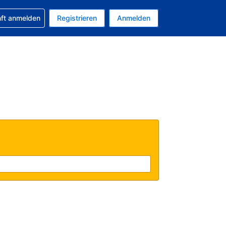
 Buchung erhalten
nft anmelden
Registrieren
Anmelden
tuelle Währung ist EUR
Ihre aktuelle Sprache ist Deutsch