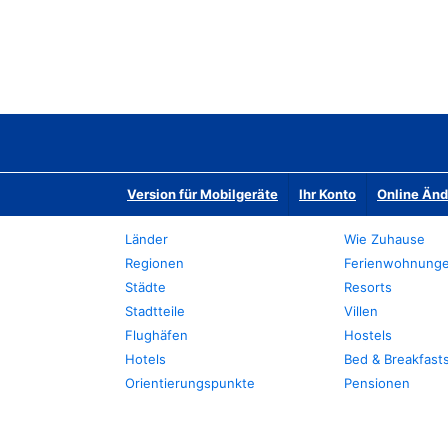
Version für Mobilgeräte
Ihr Konto
Online Än
Länder
Wie Zuhause
Regionen
Ferienwohnung
Städte
Resorts
Stadtteile
Villen
Flughäfen
Hostels
Hotels
Bed & Breakfast
Orientierungspunkte
Pensionen