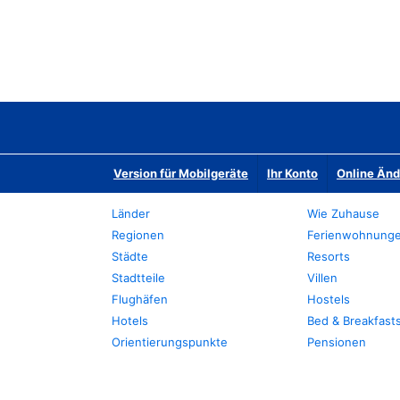
Version für Mobilgeräte
Ihr Konto
Online Än
Länder
Wie Zuhause
Regionen
Ferienwohnung
Städte
Resorts
Stadtteile
Villen
Flughäfen
Hostels
Hotels
Bed & Breakfast
Orientierungspunkte
Pensionen