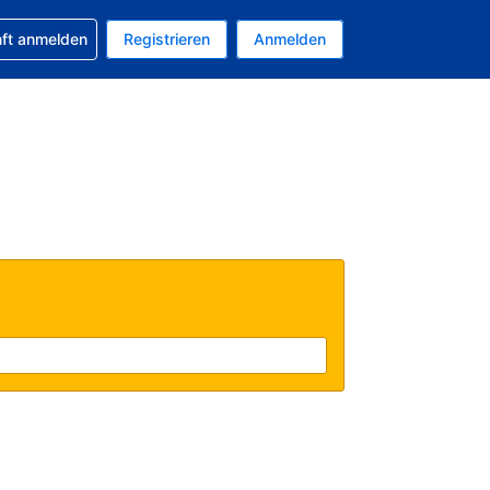
 Buchung erhalten
nft anmelden
Registrieren
Anmelden
uelle Währung ist US-Dollar
Ihre aktuelle Sprache ist Deutsch