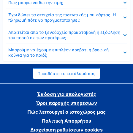
Πώς μπορώ να δω την τιμή;
Έκλεισε
Έχω δώσει τα στοιχεία της πιστωτικής μου κάρτας. Η
πληρωμή πότε θα πραγματοποιηθεί;
Έκλεισε
Απαιτείται από το ξενοδοχείο προκαταβολή ή εξόφληση
του ποσού εκ των προτέρων;
Έκλεισε
Μπορούμε να έχουμε επιπλέον κρεβάτι ή βρεφική
κούνια για το παιδί;
Προσθέστε το κατάλυμά σας
Έκδοση για υπολογιστές
Όροι παροχής υπηρεσιών
Πώς λειτουργεί ο ιστοχώρος μας
Πολιτική Απορρήτου
Διαχείριση ρυθμίσεων cookies