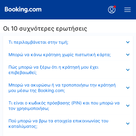
Οι 10 συχνότερες ερωτήσεις
Έκλεισε
Τι περιλαμβάνεται στην τιμή;
Έκλεισε
Μπορώ να κάνω κράτηση χωρίς πιστωτική κάρτα;
Έκλεισε
Πώς μπορώ να ξέρω ότι η κράτησή μου έχει
επιβεβαιωθεί;
Έκλεισε
Μπορώ να ακυρώσω ή να τροποποιήσω την κράτησή
μου μέσω της Booking.com;
Έκλεισε
Τι είναι ο κωδικός πρόσβασης (PIN) και που μπορώ να
τον χρησιμοποιήσω;
Έκλεισε
Πού μπορώ να βρω τα στοιχεία επικοινωνίας του
καταλύματος;
Έκλεισε