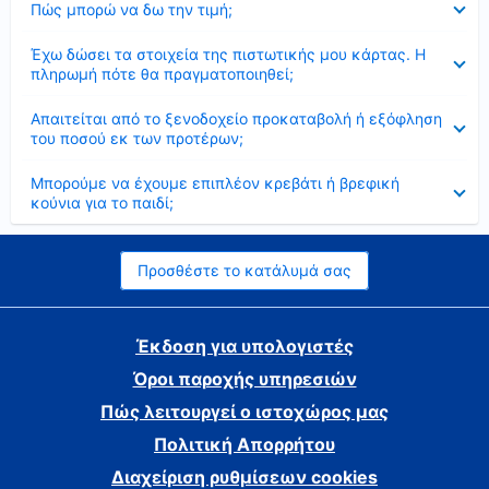
Πώς μπορώ να δω την τιμή;
Έκλεισε
Έχω δώσει τα στοιχεία της πιστωτικής μου κάρτας. Η
πληρωμή πότε θα πραγματοποιηθεί;
Έκλεισε
Απαιτείται από το ξενοδοχείο προκαταβολή ή εξόφληση
του ποσού εκ των προτέρων;
Έκλεισε
Μπορούμε να έχουμε επιπλέον κρεβάτι ή βρεφική
κούνια για το παιδί;
Προσθέστε το κατάλυμά σας
Έκδοση για υπολογιστές
Όροι παροχής υπηρεσιών
Πώς λειτουργεί ο ιστοχώρος μας
Πολιτική Απορρήτου
Διαχείριση ρυθμίσεων cookies