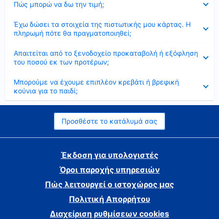
Πώς μπορώ να δω την τιμή;
Έκλεισε
Έχω δώσει τα στοιχεία της πιστωτικής μου κάρτας. Η
πληρωμή πότε θα πραγματοποιηθεί;
Έκλεισε
Απαιτείται από το ξενοδοχείο προκαταβολή ή εξόφληση
του ποσού εκ των προτέρων;
Έκλεισε
Μπορούμε να έχουμε επιπλέον κρεβάτι ή βρεφική
κούνια για το παιδί;
Προσθέστε το κατάλυμά σας
Έκδοση για υπολογιστές
Όροι παροχής υπηρεσιών
Πώς λειτουργεί ο ιστοχώρος μας
Πολιτική Απορρήτου
Διαχείριση ρυθμίσεων cookies