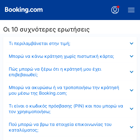
Οι 10 συχνότερες ερωτήσεις
Έκλεισε
Τι περιλαμβάνεται στην τιμή;
Έκλεισε
Μπορώ να κάνω κράτηση χωρίς πιστωτική κάρτα;
Έκλεισε
Πώς μπορώ να ξέρω ότι η κράτησή μου έχει
επιβεβαιωθεί;
Έκλεισε
Μπορώ να ακυρώσω ή να τροποποιήσω την κράτησή
μου μέσω της Booking.com;
Έκλεισε
Τι είναι ο κωδικός πρόσβασης (PIN) και που μπορώ να
τον χρησιμοποιήσω;
Έκλεισε
Πού μπορώ να βρω τα στοιχεία επικοινωνίας του
καταλύματος;
Έκλεισε