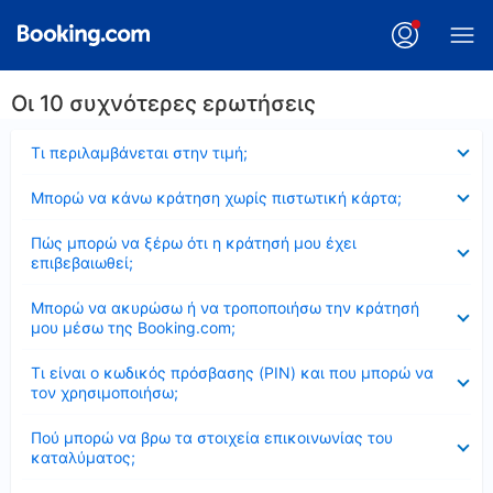
Οι 10 συχνότερες ερωτήσεις
Έκλεισε
Τι περιλαμβάνεται στην τιμή;
Έκλεισε
Μπορώ να κάνω κράτηση χωρίς πιστωτική κάρτα;
Έκλεισε
Πώς μπορώ να ξέρω ότι η κράτησή μου έχει
επιβεβαιωθεί;
Έκλεισε
Μπορώ να ακυρώσω ή να τροποποιήσω την κράτησή
μου μέσω της Booking.com;
Έκλεισε
Τι είναι ο κωδικός πρόσβασης (PIN) και που μπορώ να
τον χρησιμοποιήσω;
Έκλεισε
Πού μπορώ να βρω τα στοιχεία επικοινωνίας του
καταλύματος;
Έκλεισε