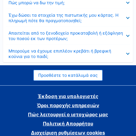
Πώς μπορώ να δω την τιμή;
Έκλεισε
Έχω δώσει τα στοιχεία της πιστωτικής μου κάρτας. Η
πληρωμή πότε θα πραγματοποιηθεί;
Έκλεισε
Απαιτείται από το ξενοδοχείο προκαταβολή ή εξόφληση
του ποσού εκ των προτέρων;
Έκλεισε
Μπορούμε να έχουμε επιπλέον κρεβάτι ή βρεφική
κούνια για το παιδί;
Προσθέστε το κατάλυμά σας
Έκδοση για υπολογιστές
Όροι παροχής υπηρεσιών
Πώς λειτουργεί ο ιστοχώρος μας
Πολιτική Απορρήτου
Διαχείριση ρυθμίσεων cookies