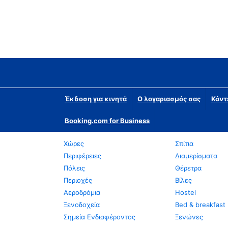
Έκδοση για κινητά
Ο λογαριασμός σας
Κάντ
Booking.com for Business
Χώρες
Σπίτια
Περιφέρειες
Διαμερίσματα
Πόλεις
Θέρετρα
Περιοχές
Βίλες
Αεροδρόμια
Hostel
Ξενοδοχεία
Bed & breakfast
Σημεία Ενδιαφέροντος
Ξενώνες