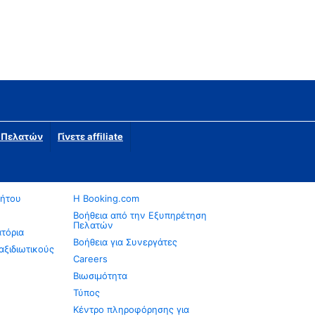
η Πελατών
Γίνετε affiliate
νήτου
Η Booking.com
Βοήθεια από την Εξυπηρέτηση
Πελατών
ατόρια
Βοήθεια για Συνεργάτες
αξιδιωτικούς
Careers
Βιωσιμότητα
Τύπος
Κέντρο πληροφόρησης για