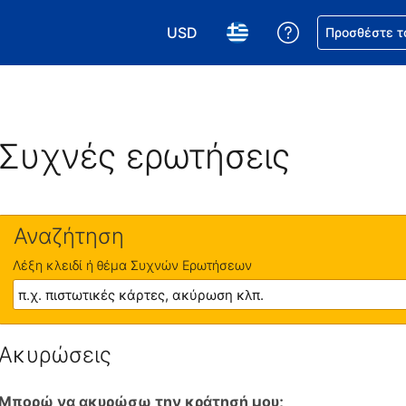
USD
Βοήθεια για τη
Προσθέστε τ
Επιλέξτε το νόμισμά σας. Το τωρι
Επιλέξτε τη γλώσσα σας.
Συχνές ερωτήσεις
Αναζήτηση
Λέξη κλειδί ή θέμα Συχνών Ερωτήσεων
Ακυρώσεις
Μπορώ να ακυρώσω την κράτησή μου;