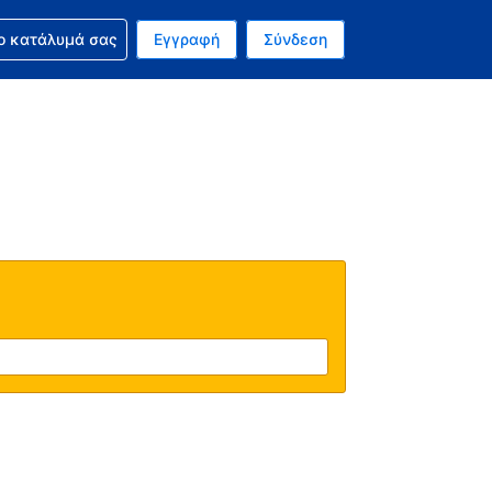
ν κράτησή σας
ο κατάλυμά σας
Εγγραφή
Σύνδεση
νό σας νόμισμα είναι Δολάριο Η.Π.Α.
 Η τωρινή σας γλώσσα είναι τα Ελληνικά