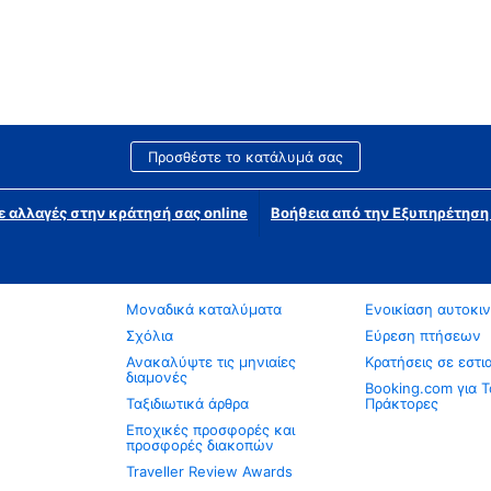
Προσθέστε το κατάλυμά σας
ε αλλαγές στην κράτησή σας online
Βοήθεια από την Εξυπηρέτησ
Μοναδικά καταλύματα
Ενοικίαση αυτοκι
Σχόλια
Εύρεση πτήσεων
Ανακαλύψτε τις μηνιαίες
Κρατήσεις σε εστι
διαμονές
Booking.com για Τ
Ταξιδιωτικά άρθρα
Πράκτορες
Εποχικές προσφορές και
προσφορές διακοπών
Traveller Review Awards