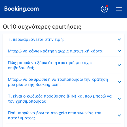
Οι 10 συχνότερες ερωτήσεις
Έκλεισε
Τι περιλαμβάνεται στην τιμή;
Έκλεισε
Μπορώ να κάνω κράτηση χωρίς πιστωτική κάρτα;
Έκλεισε
Πώς μπορώ να ξέρω ότι η κράτησή μου έχει
επιβεβαιωθεί;
Έκλεισε
Μπορώ να ακυρώσω ή να τροποποιήσω την κράτησή
μου μέσω της Booking.com;
Έκλεισε
Τι είναι ο κωδικός πρόσβασης (PIN) και που μπορώ να
τον χρησιμοποιήσω;
Έκλεισε
Πού μπορώ να βρω τα στοιχεία επικοινωνίας του
καταλύματος;
Έκλεισε