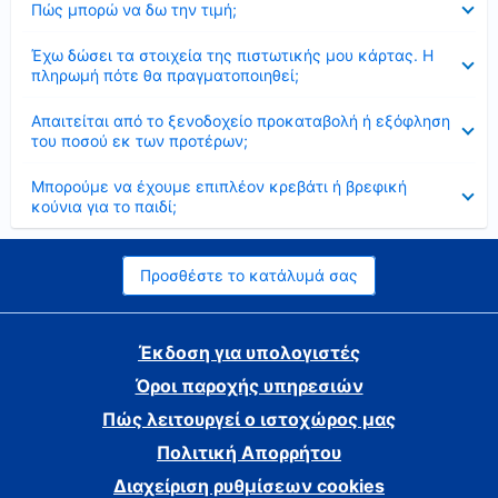
Πώς μπορώ να δω την τιμή;
Έκλεισε
Έχω δώσει τα στοιχεία της πιστωτικής μου κάρτας. Η
πληρωμή πότε θα πραγματοποιηθεί;
Έκλεισε
Απαιτείται από το ξενοδοχείο προκαταβολή ή εξόφληση
του ποσού εκ των προτέρων;
Έκλεισε
Μπορούμε να έχουμε επιπλέον κρεβάτι ή βρεφική
κούνια για το παιδί;
Προσθέστε το κατάλυμά σας
Έκδοση για υπολογιστές
Όροι παροχής υπηρεσιών
Πώς λειτουργεί ο ιστοχώρος μας
Πολιτική Απορρήτου
Διαχείριση ρυθμίσεων cookies