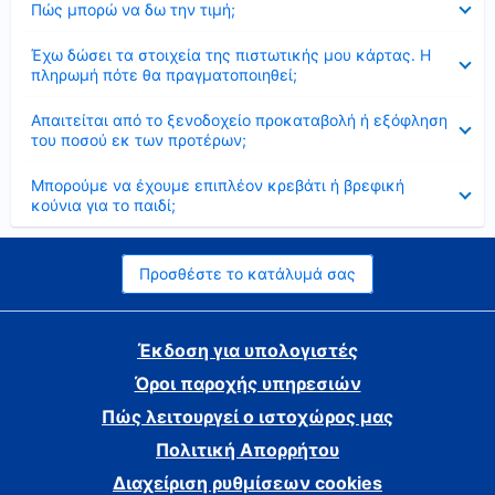
Πώς μπορώ να δω την τιμή;
Έκλεισε
Έχω δώσει τα στοιχεία της πιστωτικής μου κάρτας. Η
πληρωμή πότε θα πραγματοποιηθεί;
Έκλεισε
Απαιτείται από το ξενοδοχείο προκαταβολή ή εξόφληση
του ποσού εκ των προτέρων;
Έκλεισε
Μπορούμε να έχουμε επιπλέον κρεβάτι ή βρεφική
κούνια για το παιδί;
Προσθέστε το κατάλυμά σας
Έκδοση για υπολογιστές
Όροι παροχής υπηρεσιών
Πώς λειτουργεί ο ιστοχώρος μας
Πολιτική Απορρήτου
Διαχείριση ρυθμίσεων cookies