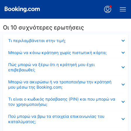
Οι 10 συχνότερες ερωτήσεις
Έκλεισε
Τι περιλαμβάνεται στην τιμή;
Έκλεισε
Μπορώ να κάνω κράτηση χωρίς πιστωτική κάρτα;
Έκλεισε
Πώς μπορώ να ξέρω ότι η κράτησή μου έχει
επιβεβαιωθεί;
Έκλεισε
Μπορώ να ακυρώσω ή να τροποποιήσω την κράτησή
μου μέσω της Booking.com;
Έκλεισε
Τι είναι ο κωδικός πρόσβασης (PIN) και που μπορώ να
τον χρησιμοποιήσω;
Έκλεισε
Πού μπορώ να βρω τα στοιχεία επικοινωνίας του
καταλύματος;
Έκλεισε