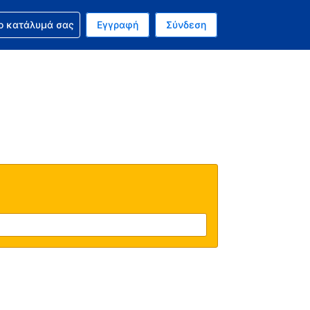
ν κράτησή σας
ο κατάλυμά σας
Εγγραφή
Σύνδεση
νό σας νόμισμα είναι Δολάριο Η.Π.Α.
 Η τωρινή σας γλώσσα είναι τα Ελληνικά