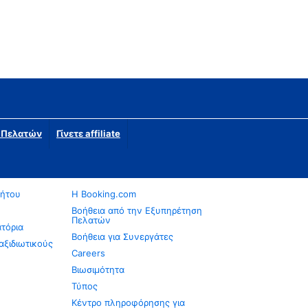
η Πελατών
Γίνετε affiliate
νήτου
Η Booking.com
Βοήθεια από την Εξυπηρέτηση
Πελατών
ατόρια
Βοήθεια για Συνεργάτες
αξιδιωτικούς
Careers
Βιωσιμότητα
Τύπος
Κέντρο πληροφόρησης για