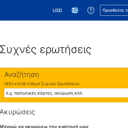
USD
Βοήθεια για τη
Προσθέστε τ
Επιλέξτε το νόμισμά σας. Το τωρι
Επιλέξτε τη γλώσσα σας.
Συχνές ερωτήσεις
Αναζήτηση
Λέξη κλειδί ή θέμα Συχνών Ερωτήσεων
Ακυρώσεις
Μπορώ να ακυρώσω την κράτησή μου;