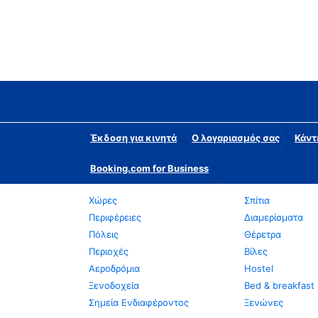
Έκδοση για κινητά
Ο λογαριασμός σας
Κάντ
Booking.com for Business
Χώρες
Σπίτια
Περιφέρειες
Διαμερίσματα
Πόλεις
Θέρετρα
Περιοχές
Βίλες
Αεροδρόμια
Hostel
Ξενοδοχεία
Bed & breakfast
Σημεία Ενδιαφέροντος
Ξενώνες