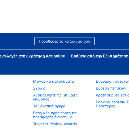
Προσθέστε το κατάλυμά σας
ε αλλαγές στην κράτησή σας online
Βοήθεια από την Εξυπηρέτησ
Μοναδικά καταλύματα
Ενοικίαση αυτοκι
Σχόλια
Εύρεση πτήσεων
Ανακαλύψτε τις μηνιαίες
Κρατήσεις σε εστι
διαμονές
Booking.com για Τ
Ταξιδιωτικά άρθρα
Πράκτορες
Εποχικές προσφορές και
προσφορές διακοπών
Traveller Review Awards