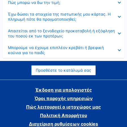
Πώς μπορώ να δω την τιμή;
Έκλεισε
Έχω δώσει τα στοιχεία της πιστωτικής μου κάρτας. Η
πληρωμή πότε θα πραγματοποιηθεί;
Έκλεισε
Απαιτείται από το ξενοδοχείο προκαταβολή ή εξόφληση
του ποσού εκ των προτέρων;
Έκλεισε
Μπορούμε να έχουμε επιπλέον κρεβάτι ή βρεφική
κούνια για το παιδί;
Προσθέστε το κατάλυμά σας
Έκδοση για υπολογιστές
Όροι παροχής υπηρεσιών
Πώς λειτουργεί ο ιστοχώρος μας
Πολιτική Απορρήτου
Διαχείριση ρυθμίσεων cookies