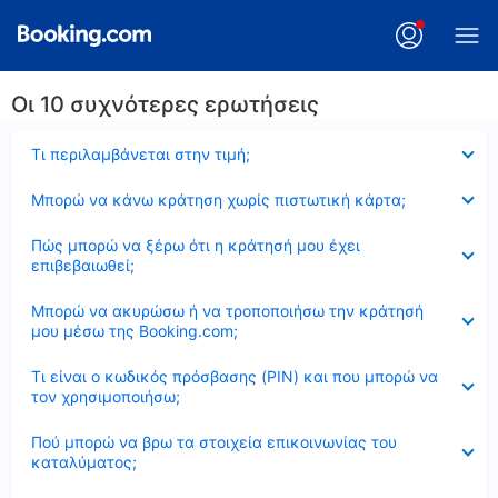
Οι 10 συχνότερες ερωτήσεις
Έκλεισε
Τι περιλαμβάνεται στην τιμή;
Έκλεισε
Μπορώ να κάνω κράτηση χωρίς πιστωτική κάρτα;
Έκλεισε
Πώς μπορώ να ξέρω ότι η κράτησή μου έχει
επιβεβαιωθεί;
Έκλεισε
Μπορώ να ακυρώσω ή να τροποποιήσω την κράτησή
μου μέσω της Booking.com;
Έκλεισε
Τι είναι ο κωδικός πρόσβασης (PIN) και που μπορώ να
τον χρησιμοποιήσω;
Έκλεισε
Πού μπορώ να βρω τα στοιχεία επικοινωνίας του
καταλύματος;
Έκλεισε