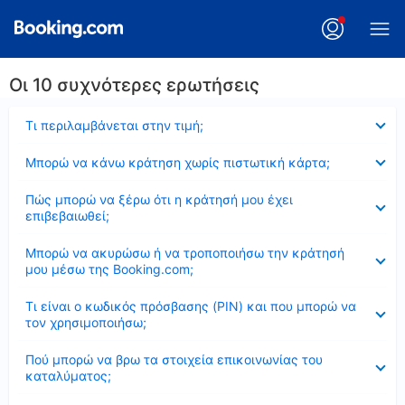
Οι 10 συχνότερες ερωτήσεις
Έκλεισε
Τι περιλαμβάνεται στην τιμή;
Έκλεισε
Μπορώ να κάνω κράτηση χωρίς πιστωτική κάρτα;
Έκλεισε
Πώς μπορώ να ξέρω ότι η κράτησή μου έχει
επιβεβαιωθεί;
Έκλεισε
Μπορώ να ακυρώσω ή να τροποποιήσω την κράτησή
μου μέσω της Booking.com;
Έκλεισε
Τι είναι ο κωδικός πρόσβασης (PIN) και που μπορώ να
τον χρησιμοποιήσω;
Έκλεισε
Πού μπορώ να βρω τα στοιχεία επικοινωνίας του
καταλύματος;
Έκλεισε