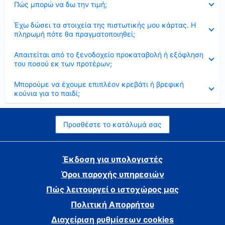
Πώς μπορώ να δω την τιμή;
Έκλεισε
Έχω δώσει τα στοιχεία της πιστωτικής μου κάρτας. Η
πληρωμή πότε θα πραγματοποιηθεί;
Έκλεισε
Απαιτείται από το ξενοδοχείο προκαταβολή ή εξόφληση
του ποσού εκ των προτέρων;
Έκλεισε
Μπορούμε να έχουμε επιπλέον κρεβάτι ή βρεφική
κούνια για το παιδί;
Προσθέστε το κατάλυμά σας
Έκδοση για υπολογιστές
Όροι παροχής υπηρεσιών
Πώς λειτουργεί ο ιστοχώρος μας
Πολιτική Απορρήτου
Διαχείριση ρυθμίσεων cookies