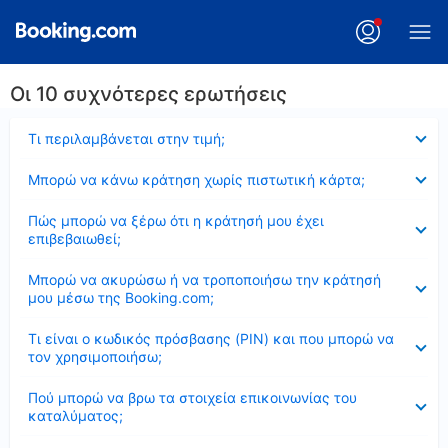
Οι 10 συχνότερες ερωτήσεις
Έκλεισε
Τι περιλαμβάνεται στην τιμή;
Έκλεισε
Μπορώ να κάνω κράτηση χωρίς πιστωτική κάρτα;
Έκλεισε
Πώς μπορώ να ξέρω ότι η κράτησή μου έχει
επιβεβαιωθεί;
Έκλεισε
Μπορώ να ακυρώσω ή να τροποποιήσω την κράτησή
μου μέσω της Booking.com;
Έκλεισε
Τι είναι ο κωδικός πρόσβασης (PIN) και που μπορώ να
τον χρησιμοποιήσω;
Έκλεισε
Πού μπορώ να βρω τα στοιχεία επικοινωνίας του
καταλύματος;
Έκλεισε