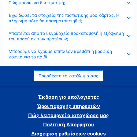
Πώς μπορώ να δω την τιμή;
Έκλεισε
Έχω δώσει τα στοιχεία της πιστωτικής μου κάρτας. Η
πληρωμή πότε θα πραγματοποιηθεί;
Έκλεισε
Απαιτείται από το ξενοδοχείο προκαταβολή ή εξόφληση
του ποσού εκ των προτέρων;
Έκλεισε
Μπορούμε να έχουμε επιπλέον κρεβάτι ή βρεφική
κούνια για το παιδί;
Προσθέστε το κατάλυμά σας
Έκδοση για υπολογιστές
Όροι παροχής υπηρεσιών
Πώς λειτουργεί ο ιστοχώρος μας
Πολιτική Απορρήτου
Διαχείριση ρυθμίσεων cookies