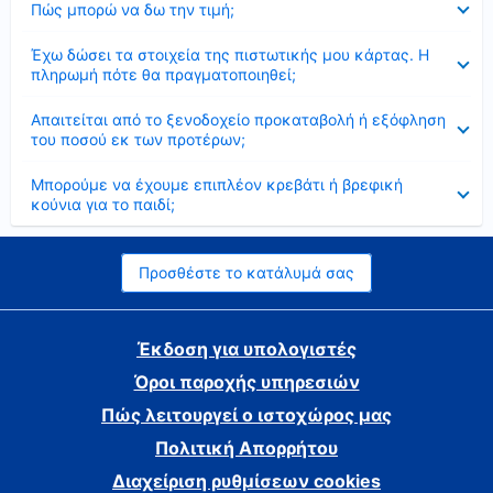
Πώς μπορώ να δω την τιμή;
Έκλεισε
Έχω δώσει τα στοιχεία της πιστωτικής μου κάρτας. Η
πληρωμή πότε θα πραγματοποιηθεί;
Έκλεισε
Απαιτείται από το ξενοδοχείο προκαταβολή ή εξόφληση
του ποσού εκ των προτέρων;
Έκλεισε
Μπορούμε να έχουμε επιπλέον κρεβάτι ή βρεφική
κούνια για το παιδί;
Προσθέστε το κατάλυμά σας
Έκδοση για υπολογιστές
Όροι παροχής υπηρεσιών
Πώς λειτουργεί ο ιστοχώρος μας
Πολιτική Απορρήτου
Διαχείριση ρυθμίσεων cookies