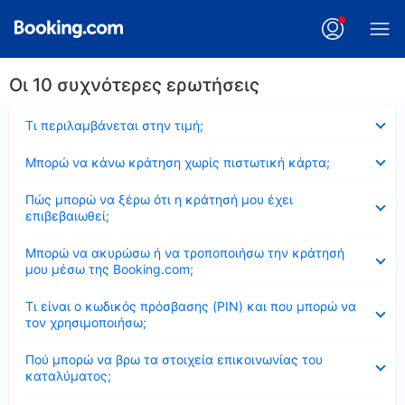
Οι 10 συχνότερες ερωτήσεις
Έκλεισε
Τι περιλαμβάνεται στην τιμή;
Έκλεισε
Μπορώ να κάνω κράτηση χωρίς πιστωτική κάρτα;
Έκλεισε
Πώς μπορώ να ξέρω ότι η κράτησή μου έχει
επιβεβαιωθεί;
Έκλεισε
Μπορώ να ακυρώσω ή να τροποποιήσω την κράτησή
μου μέσω της Booking.com;
Έκλεισε
Τι είναι ο κωδικός πρόσβασης (PIN) και που μπορώ να
τον χρησιμοποιήσω;
Έκλεισε
Πού μπορώ να βρω τα στοιχεία επικοινωνίας του
καταλύματος;
Έκλεισε