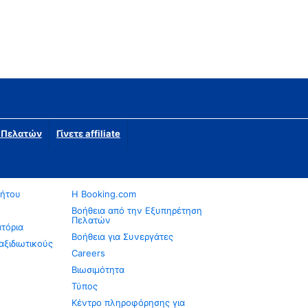
η Πελατών
Γίνετε affiliate
νήτου
Η Booking.com
Βοήθεια από την Εξυπηρέτηση
Πελατών
ατόρια
Βοήθεια για Συνεργάτες
αξιδιωτικούς
Careers
Βιωσιμότητα
Τύπος
Κέντρο πληροφόρησης για