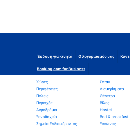
Έκδοση για κινητά
Ο λογαριασμός σας
Κάντ
Booking.com for Business
Χώρες
Σπίτια
Περιφέρειες
Διαμερίσματα
Πόλεις
Θέρετρα
Περιοχές
Βίλες
Αεροδρόμια
Hostel
Ξενοδοχεία
Bed & breakfast
Σημεία Ενδιαφέροντος
Ξενώνες