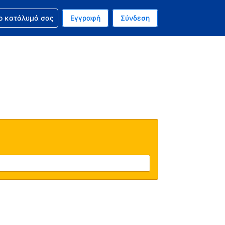
ν κράτησή σας
ο κατάλυμά σας
Εγγραφή
Σύνδεση
νό σας νόμισμα είναι Δολάριο Η.Π.Α.
 Η τωρινή σας γλώσσα είναι τα Ελληνικά