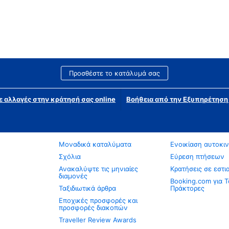
Προσθέστε το κατάλυμά σας
ε αλλαγές στην κράτησή σας online
Βοήθεια από την Εξυπηρέτησ
Μοναδικά καταλύματα
Ενοικίαση αυτοκι
Σχόλια
Εύρεση πτήσεων
Ανακαλύψτε τις μηνιαίες
Κρατήσεις σε εστι
διαμονές
Booking.com για Τ
Ταξιδιωτικά άρθρα
Πράκτορες
Εποχικές προσφορές και
προσφορές διακοπών
Traveller Review Awards