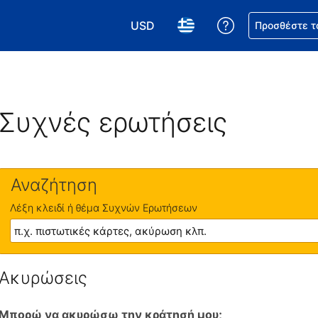
USD
Βοήθεια για τη
Προσθέστε τ
Επιλέξτε το νόμισμά σας. Το τωρι
Επιλέξτε τη γλώσσα σας.
Συχνές ερωτήσεις
Αναζήτηση
Λέξη κλειδί ή θέμα Συχνών Ερωτήσεων
Ακυρώσεις
Μπορώ να ακυρώσω την κράτησή μου;