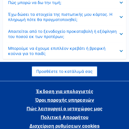
Πώς μπορώ να δω την τιμή;
Έκλεισε
Έχω δώσει τα στοιχεία της πιστωτικής μου κάρτας. Η
πληρωμή πότε θα πραγματοποιηθεί;
Έκλεισε
Απαιτείται από το ξενοδοχείο προκαταβολή ή εξόφληση
του ποσού εκ των προτέρων;
Έκλεισε
Μπορούμε να έχουμε επιπλέον κρεβάτι ή βρεφική
κούνια για το παιδί;
Προσθέστε το κατάλυμά σας
Έκδοση για υπολογιστές
Όροι παροχής υπηρεσιών
Πώς λειτουργεί ο ιστοχώρος μας
Πολιτική Απορρήτου
Διαχείριση ρυθμίσεων cookies