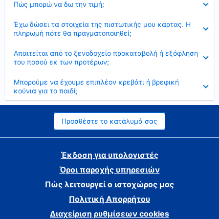
Πώς μπορώ να δω την τιμή;
Έκλεισε
Έχω δώσει τα στοιχεία της πιστωτικής μου κάρτας. Η
πληρωμή πότε θα πραγματοποιηθεί;
Έκλεισε
Απαιτείται από το ξενοδοχείο προκαταβολή ή εξόφληση
του ποσού εκ των προτέρων;
Έκλεισε
Μπορούμε να έχουμε επιπλέον κρεβάτι ή βρεφική
κούνια για το παιδί;
Προσθέστε το κατάλυμά σας
Έκδοση για υπολογιστές
Όροι παροχής υπηρεσιών
Πώς λειτουργεί ο ιστοχώρος μας
Πολιτική Απορρήτου
Διαχείριση ρυθμίσεων cookies