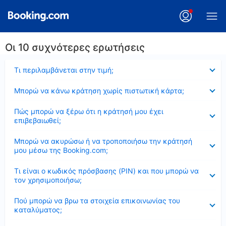
Οι 10 συχνότερες ερωτήσεις
Έκλεισε
Τι περιλαμβάνεται στην τιμή;
Έκλεισε
Μπορώ να κάνω κράτηση χωρίς πιστωτική κάρτα;
Έκλεισε
Πώς μπορώ να ξέρω ότι η κράτησή μου έχει
επιβεβαιωθεί;
Έκλεισε
Μπορώ να ακυρώσω ή να τροποποιήσω την κράτησή
μου μέσω της Booking.com;
Έκλεισε
Τι είναι ο κωδικός πρόσβασης (PIN) και που μπορώ να
τον χρησιμοποιήσω;
Έκλεισε
Πού μπορώ να βρω τα στοιχεία επικοινωνίας του
καταλύματος;
Έκλεισε