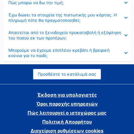
Πώς μπορώ να δω την τιμή;
Έκλεισε
Έχω δώσει τα στοιχεία της πιστωτικής μου κάρτας. Η
πληρωμή πότε θα πραγματοποιηθεί;
Έκλεισε
Απαιτείται από το ξενοδοχείο προκαταβολή ή εξόφληση
του ποσού εκ των προτέρων;
Έκλεισε
Μπορούμε να έχουμε επιπλέον κρεβάτι ή βρεφική
κούνια για το παιδί;
Προσθέστε το κατάλυμά σας
Έκδοση για υπολογιστές
Όροι παροχής υπηρεσιών
Πώς λειτουργεί ο ιστοχώρος μας
Πολιτική Απορρήτου
Διαχείριση ρυθμίσεων cookies