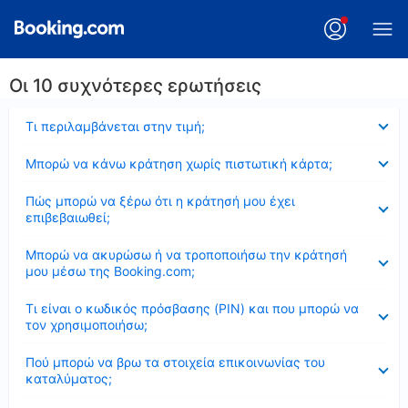
Οι 10 συχνότερες ερωτήσεις
Έκλεισε
Τι περιλαμβάνεται στην τιμή;
Έκλεισε
Μπορώ να κάνω κράτηση χωρίς πιστωτική κάρτα;
Έκλεισε
Πώς μπορώ να ξέρω ότι η κράτησή μου έχει
επιβεβαιωθεί;
Έκλεισε
Μπορώ να ακυρώσω ή να τροποποιήσω την κράτησή
μου μέσω της Booking.com;
Έκλεισε
Τι είναι ο κωδικός πρόσβασης (PIN) και που μπορώ να
τον χρησιμοποιήσω;
Έκλεισε
Πού μπορώ να βρω τα στοιχεία επικοινωνίας του
καταλύματος;
Έκλεισε