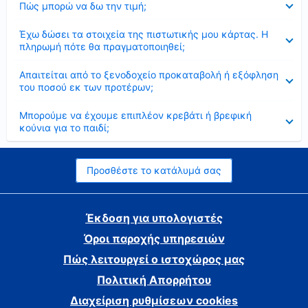
Πώς μπορώ να δω την τιμή;
Έκλεισε
Έχω δώσει τα στοιχεία της πιστωτικής μου κάρτας. Η
πληρωμή πότε θα πραγματοποιηθεί;
Έκλεισε
Απαιτείται από το ξενοδοχείο προκαταβολή ή εξόφληση
του ποσού εκ των προτέρων;
Έκλεισε
Μπορούμε να έχουμε επιπλέον κρεβάτι ή βρεφική
κούνια για το παιδί;
Προσθέστε το κατάλυμά σας
Έκδοση για υπολογιστές
Όροι παροχής υπηρεσιών
Πώς λειτουργεί ο ιστοχώρος μας
Πολιτική Απορρήτου
Διαχείριση ρυθμίσεων cookies