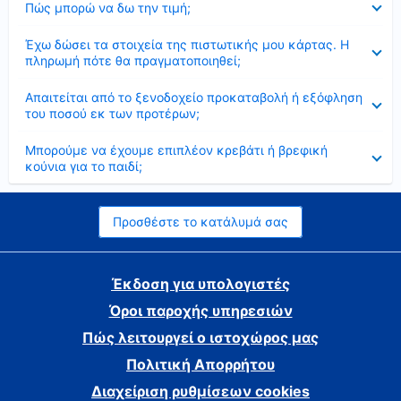
Πώς μπορώ να δω την τιμή;
Έκλεισε
Έχω δώσει τα στοιχεία της πιστωτικής μου κάρτας. Η
πληρωμή πότε θα πραγματοποιηθεί;
Έκλεισε
Απαιτείται από το ξενοδοχείο προκαταβολή ή εξόφληση
του ποσού εκ των προτέρων;
Έκλεισε
Μπορούμε να έχουμε επιπλέον κρεβάτι ή βρεφική
κούνια για το παιδί;
Προσθέστε το κατάλυμά σας
Έκδοση για υπολογιστές
Όροι παροχής υπηρεσιών
Πώς λειτουργεί ο ιστοχώρος μας
Πολιτική Απορρήτου
Διαχείριση ρυθμίσεων cookies