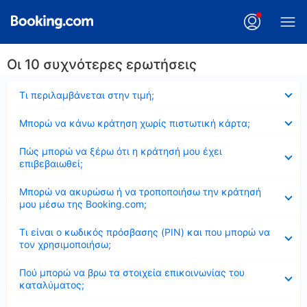
Οι 10 συχνότερες ερωτήσεις
Έκλεισε
Τι περιλαμβάνεται στην τιμή;
Έκλεισε
Μπορώ να κάνω κράτηση χωρίς πιστωτική κάρτα;
Έκλεισε
Πώς μπορώ να ξέρω ότι η κράτησή μου έχει
επιβεβαιωθεί;
Έκλεισε
Μπορώ να ακυρώσω ή να τροποποιήσω την κράτησή
μου μέσω της Booking.com;
Έκλεισε
Τι είναι ο κωδικός πρόσβασης (PIN) και που μπορώ να
τον χρησιμοποιήσω;
Έκλεισε
Πού μπορώ να βρω τα στοιχεία επικοινωνίας του
καταλύματος;
Έκλεισε