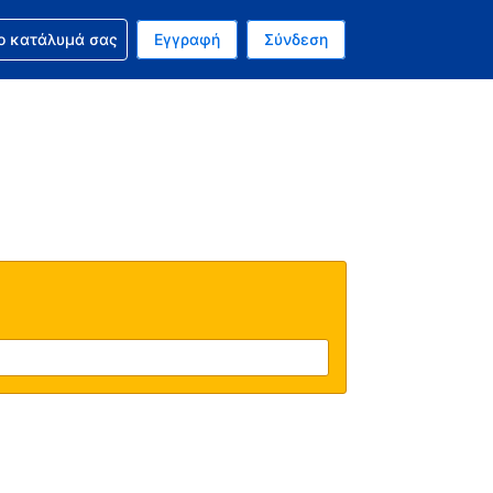
ν κράτησή σας
ο κατάλυμά σας
Εγγραφή
Σύνδεση
ινό σας νόμισμα είναι Ευρώ
 Η τωρινή σας γλώσσα είναι τα Ελληνικά