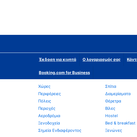
Έκδοση για κινητά
Ο λογαριασμός σας
Κάντ
Booking.com for Business
Χώρες
Σπίτια
Περιφέρειες
Διαμερίσματα
Πόλεις
Θέρετρα
Περιοχές
Βίλες
Αεροδρόμια
Hostel
Ξενοδοχεία
Bed & breakfast
Σημεία Ενδιαφέροντος
Ξενώνες