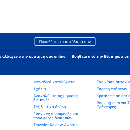
Προσθέστε το κατάλυμά σας
ε αλλαγές στην κράτησή σας online
Βοήθεια από την Εξυπηρέτησ
Μοναδικά καταλύματα
Ενοικίαση αυτοκι
Σχόλια
Εύρεση πτήσεων
Ανακαλύψτε τις μηνιαίες
Κρατήσεις σε εστι
διαμονές
Booking.com για Τ
Ταξιδιωτικά άρθρα
Πράκτορες
Εποχικές προσφορές και
προσφορές διακοπών
Traveller Review Awards