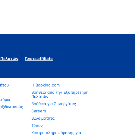
η Πελατών
Γίνετε affiliate
νήτου
Η Booking.com
Βοήθεια από την Εξυπηρέτηση
Πελατών
ατόρια
Βοήθεια για Συνεργάτες
αξιδιωτικούς
Careers
Βιωσιμότητα
Τύπος
Κέντρο πληροφόρησης για