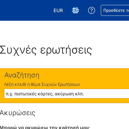
EUR
Βοήθεια για τη
Προσθέστε τ
Επιλέξτε το νόμισμά σας. Το τωρ
Επιλέξτε τη γλώσσα σας.
Συχνές ερωτήσεις
Αναζήτηση
Λέξη κλειδί ή θέμα Συχνών Ερωτήσεων
Ακυρώσεις
Μπορώ να ακυρώσω την κράτησή μου;