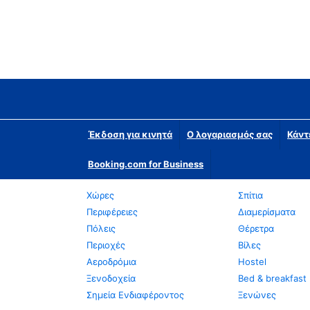
Έκδοση για κινητά
Ο λογαριασμός σας
Κάντ
Booking.com for Business
Χώρες
Σπίτια
Περιφέρειες
Διαμερίσματα
Πόλεις
Θέρετρα
Περιοχές
Βίλες
Αεροδρόμια
Hostel
Ξενοδοχεία
Bed & breakfast
Σημεία Ενδιαφέροντος
Ξενώνες