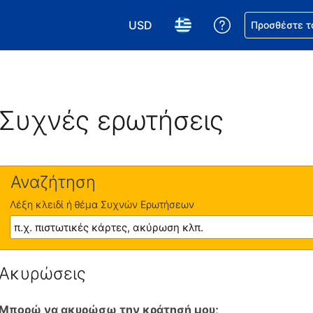
USD
Βοήθεια για τη
Προσθέστε τ
Επιλέξτε το νόμισμά σας. Το τωρι
Επιλέξτε τη γλώσσα σας.
Συχνές ερωτήσεις
Αναζήτηση
Λέξη κλειδί ή θέμα Συχνών Ερωτήσεων
Ακυρώσεις
Μπορώ να ακυρώσω την κράτησή μου;