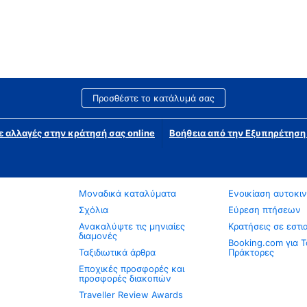
Προσθέστε το κατάλυμά σας
ε αλλαγές στην κράτησή σας online
Βοήθεια από την Εξυπηρέτησ
Μοναδικά καταλύματα
Ενοικίαση αυτοκι
Σχόλια
Εύρεση πτήσεων
Ανακαλύψτε τις μηνιαίες
Κρατήσεις σε εστι
διαμονές
Booking.com για Τ
Ταξιδιωτικά άρθρα
Πράκτορες
Εποχικές προσφορές και
προσφορές διακοπών
Traveller Review Awards