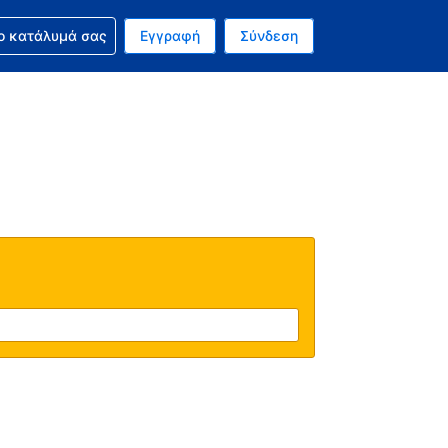
ν κράτησή σας
ο κατάλυμά σας
Εγγραφή
Σύνδεση
νό σας νόμισμα είναι Δολάριο Η.Π.Α.
 Η τωρινή σας γλώσσα είναι τα Ελληνικά