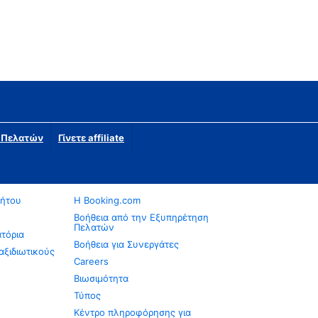
η Πελατών
Γίνετε affiliate
νήτου
Η Booking.com
Βοήθεια από την Εξυπηρέτηση
Πελατών
ατόρια
Βοήθεια για Συνεργάτες
αξιδιωτικούς
Careers
Βιωσιμότητα
Τύπος
Κέντρο πληροφόρησης για