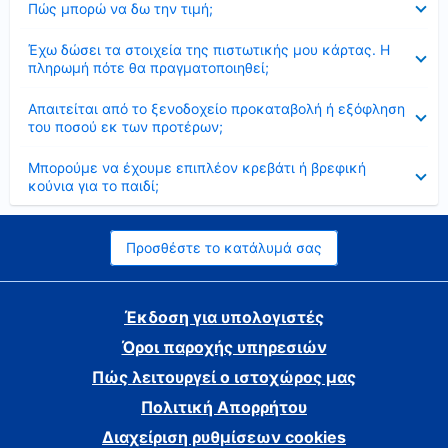
Πώς μπορώ να δω την τιμή;
Έκλεισε
Έχω δώσει τα στοιχεία της πιστωτικής μου κάρτας. Η
πληρωμή πότε θα πραγματοποιηθεί;
Έκλεισε
Απαιτείται από το ξενοδοχείο προκαταβολή ή εξόφληση
του ποσού εκ των προτέρων;
Έκλεισε
Μπορούμε να έχουμε επιπλέον κρεβάτι ή βρεφική
κούνια για το παιδί;
Προσθέστε το κατάλυμά σας
Έκδοση για υπολογιστές
Όροι παροχής υπηρεσιών
Πώς λειτουργεί ο ιστοχώρος μας
Πολιτική Απορρήτου
Διαχείριση ρυθμίσεων cookies