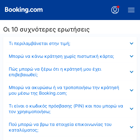
Οι 10 συχνότερες ερωτήσεις
Έκλεισε
Τι περιλαμβάνεται στην τιμή;
Έκλεισε
Μπορώ να κάνω κράτηση χωρίς πιστωτική κάρτα;
Έκλεισε
Πώς μπορώ να ξέρω ότι η κράτησή μου έχει
επιβεβαιωθεί;
Έκλεισε
Μπορώ να ακυρώσω ή να τροποποιήσω την κράτησή
μου μέσω της Booking.com;
Έκλεισε
Τι είναι ο κωδικός πρόσβασης (PIN) και που μπορώ να
τον χρησιμοποιήσω;
Έκλεισε
Πού μπορώ να βρω τα στοιχεία επικοινωνίας του
καταλύματος;
Έκλεισε