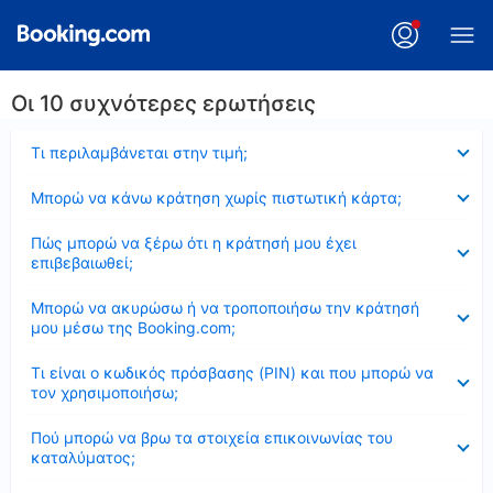
Οι 10 συχνότερες ερωτήσεις
Έκλεισε
Τι περιλαμβάνεται στην τιμή;
Έκλεισε
Μπορώ να κάνω κράτηση χωρίς πιστωτική κάρτα;
Έκλεισε
Πώς μπορώ να ξέρω ότι η κράτησή μου έχει
επιβεβαιωθεί;
Έκλεισε
Μπορώ να ακυρώσω ή να τροποποιήσω την κράτησή
μου μέσω της Booking.com;
Έκλεισε
Τι είναι ο κωδικός πρόσβασης (PIN) και που μπορώ να
τον χρησιμοποιήσω;
Έκλεισε
Πού μπορώ να βρω τα στοιχεία επικοινωνίας του
καταλύματος;
Έκλεισε