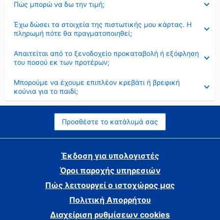
Πώς μπορώ να δω την τιμή;
Έκλεισε
Έχω δώσει τα στοιχεία της πιστωτικής μου κάρτας. Η
πληρωμή πότε θα πραγματοποιηθεί;
Έκλεισε
Απαιτείται από το ξενοδοχείο προκαταβολή ή εξόφληση
του ποσού εκ των προτέρων;
Έκλεισε
Μπορούμε να έχουμε επιπλέον κρεβάτι ή βρεφική
κούνια για το παιδί;
Προσθέστε το κατάλυμά σας
Έκδοση για υπολογιστές
Όροι παροχής υπηρεσιών
Πώς λειτουργεί ο ιστοχώρος μας
Πολιτική Απορρήτου
Διαχείριση ρυθμίσεων cookies