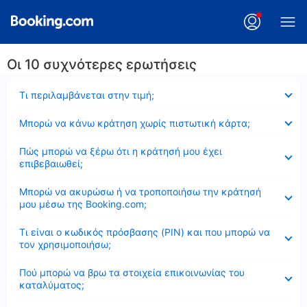
Οι 10 συχνότερες ερωτήσεις
Έκλεισε
Τι περιλαμβάνεται στην τιμή;
Έκλεισε
Μπορώ να κάνω κράτηση χωρίς πιστωτική κάρτα;
Έκλεισε
Πώς μπορώ να ξέρω ότι η κράτησή μου έχει
επιβεβαιωθεί;
Έκλεισε
Μπορώ να ακυρώσω ή να τροποποιήσω την κράτησή
μου μέσω της Booking.com;
Έκλεισε
Τι είναι ο κωδικός πρόσβασης (PIN) και που μπορώ να
τον χρησιμοποιήσω;
Έκλεισε
Πού μπορώ να βρω τα στοιχεία επικοινωνίας του
καταλύματος;
Έκλεισε