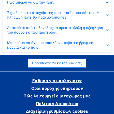
Πώς μπορώ να δω την τιμή;
Έκλεισε
Έχω δώσει τα στοιχεία της πιστωτικής μου κάρτας. Η
πληρωμή πότε θα πραγματοποιηθεί;
Έκλεισε
Απαιτείται από το ξενοδοχείο προκαταβολή ή εξόφληση
του ποσού εκ των προτέρων;
Έκλεισε
Μπορούμε να έχουμε επιπλέον κρεβάτι ή βρεφική
κούνια για το παιδί;
Προσθέστε το κατάλυμά σας
Έκδοση για υπολογιστές
Όροι παροχής υπηρεσιών
Πώς λειτουργεί ο ιστοχώρος μας
Πολιτική Απορρήτου
Διαχείριση ρυθμίσεων cookies