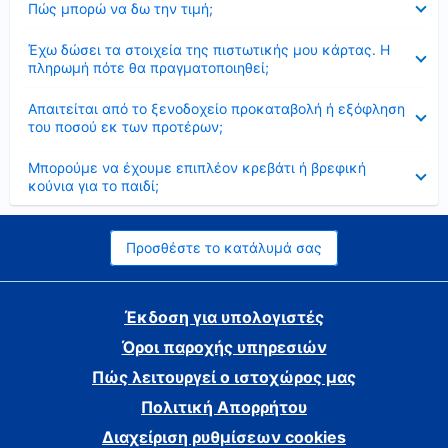
Πώς μπορώ να δω την τιμή;
Έκλεισε
Έχω δώσει τα στοιχεία της πιστωτικής μου κάρτας. Η
πληρωμή πότε θα πραγματοποιηθεί;
Έκλεισε
Απαιτείται από το ξενοδοχείο προκαταβολή ή εξόφληση
του ποσού εκ των προτέρων;
Έκλεισε
Μπορούμε να έχουμε επιπλέον κρεβάτι ή βρεφική
κούνια για το παιδί;
Προσθέστε το κατάλυμά σας
Έκδοση για υπολογιστές
Όροι παροχής υπηρεσιών
Πώς λειτουργεί ο ιστοχώρος μας
Πολιτική Απορρήτου
Διαχείριση ρυθμίσεων cookies