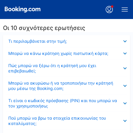
Οι 10 συχνότερες ερωτήσεις
Έκλεισε
Τι περιλαμβάνεται στην τιμή;
Έκλεισε
Μπορώ να κάνω κράτηση χωρίς πιστωτική κάρτα;
Έκλεισε
Πώς μπορώ να ξέρω ότι η κράτησή μου έχει
επιβεβαιωθεί;
Έκλεισε
Μπορώ να ακυρώσω ή να τροποποιήσω την κράτησή
μου μέσω της Booking.com;
Έκλεισε
Τι είναι ο κωδικός πρόσβασης (PIN) και που μπορώ να
τον χρησιμοποιήσω;
Έκλεισε
Πού μπορώ να βρω τα στοιχεία επικοινωνίας του
καταλύματος;
Έκλεισε