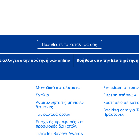
Προσθέστε το κατάλυμά σας
ε αλλαγές στην κράτησή σας online
Βοήθεια από την Εξυπηρέτησ
Μοναδικά καταλύματα
Ενοικίαση αυτοκι
Σχόλια
Εύρεση πτήσεων
Ανακαλύψτε τις μηνιαίες
Κρατήσεις σε εστι
διαμονές
Booking.com για Τ
Ταξιδιωτικά άρθρα
Πράκτορες
Εποχικές προσφορές και
προσφορές διακοπών
Traveller Review Awards