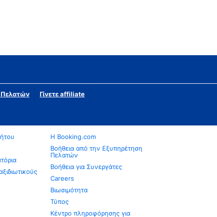
η Πελατών
Γίνετε affiliate
νήτου
Η Booking.com
Βοήθεια από την Εξυπηρέτηση
Πελατών
ατόρια
Βοήθεια για Συνεργάτες
αξιδιωτικούς
Careers
Βιωσιμότητα
Τύπος
Κέντρο πληροφόρησης για