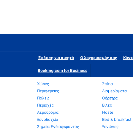
Έκδοση για κινητά
Ο λογαριασμός σας
Κάντ
Booking.com for Business
Χώρες
Σπίτια
Περιφέρειες
Διαμερίσματα
Πόλεις
Θέρετρα
Περιοχές
Βίλες
Αεροδρόμια
Hostel
Ξενοδοχεία
Bed & breakfast
Σημεία Ενδιαφέροντος
Ξενώνες