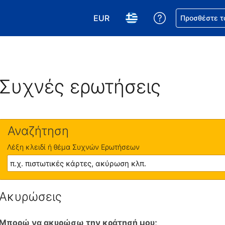
EUR
Βοήθεια για τη
Προσθέστε τ
Επιλέξτε το νόμισμά σας. Το τωρ
Επιλέξτε τη γλώσσα σας.
Συχνές ερωτήσεις
Αναζήτηση
Λέξη κλειδί ή θέμα Συχνών Ερωτήσεων
Ακυρώσεις
Μπορώ να ακυρώσω την κράτησή μου;