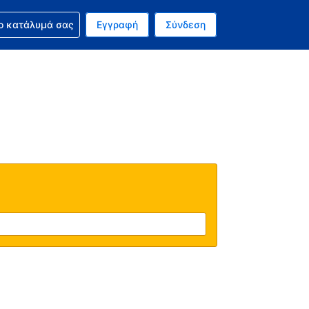
ν κράτησή σας
ο κατάλυμά σας
Εγγραφή
Σύνδεση
ινό σας νόμισμα είναι Ευρώ
 Η τωρινή σας γλώσσα είναι τα Ελληνικά