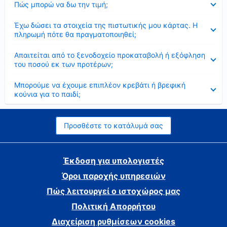
Πώς μπορώ να δω την τιμή;
Έκλεισε
Έχω δώσει τα στοιχεία της πιστωτικής μου κάρτας. Η
πληρωμή πότε θα πραγματοποιηθεί;
Έκλεισε
Απαιτείται από το ξενοδοχείο προκαταβολή ή εξόφληση
του ποσού εκ των προτέρων;
Έκλεισε
Μπορούμε να έχουμε επιπλέον κρεβάτι ή βρεφική
κούνια για το παιδί;
Προσθέστε το κατάλυμά σας
Έκδοση για υπολογιστές
Όροι παροχής υπηρεσιών
Πώς λειτουργεί ο ιστοχώρος μας
Πολιτική Απορρήτου
Διαχείριση ρυθμίσεων cookies