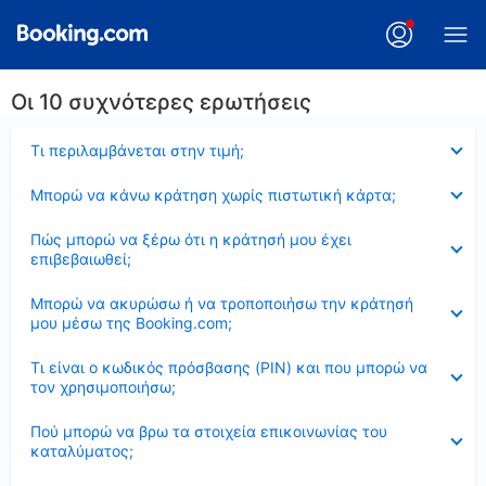
Οι 10 συχνότερες ερωτήσεις
Έκλεισε
Τι περιλαμβάνεται στην τιμή;
Έκλεισε
Μπορώ να κάνω κράτηση χωρίς πιστωτική κάρτα;
Έκλεισε
Πώς μπορώ να ξέρω ότι η κράτησή μου έχει
επιβεβαιωθεί;
Έκλεισε
Μπορώ να ακυρώσω ή να τροποποιήσω την κράτησή
μου μέσω της Booking.com;
Έκλεισε
Τι είναι ο κωδικός πρόσβασης (PIN) και που μπορώ να
τον χρησιμοποιήσω;
Έκλεισε
Πού μπορώ να βρω τα στοιχεία επικοινωνίας του
καταλύματος;
Έκλεισε