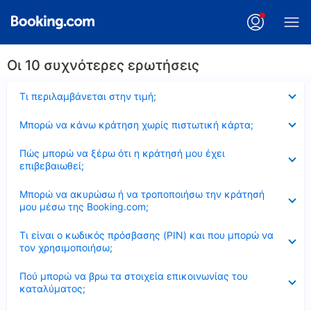
Οι 10 συχνότερες ερωτήσεις
Έκλεισε
Τι περιλαμβάνεται στην τιμή;
Έκλεισε
Μπορώ να κάνω κράτηση χωρίς πιστωτική κάρτα;
Έκλεισε
Πώς μπορώ να ξέρω ότι η κράτησή μου έχει
επιβεβαιωθεί;
Έκλεισε
Μπορώ να ακυρώσω ή να τροποποιήσω την κράτησή
μου μέσω της Booking.com;
Έκλεισε
Τι είναι ο κωδικός πρόσβασης (PIN) και που μπορώ να
τον χρησιμοποιήσω;
Έκλεισε
Πού μπορώ να βρω τα στοιχεία επικοινωνίας του
καταλύματος;
Έκλεισε