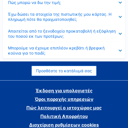
Πώς μπορώ να δω την τιμή;
Έκλεισε
Έχω δώσει τα στοιχεία της πιστωτικής μου κάρτας. Η
πληρωμή πότε θα πραγματοποιηθεί;
Έκλεισε
Απαιτείται από το ξενοδοχείο προκαταβολή ή εξόφληση
του ποσού εκ των προτέρων;
Έκλεισε
Μπορούμε να έχουμε επιπλέον κρεβάτι ή βρεφική
κούνια για το παιδί;
Προσθέστε το κατάλυμά σας
Έκδοση για υπολογιστές
Όροι παροχής υπηρεσιών
Πώς λειτουργεί ο ιστοχώρος μας
Πολιτική Απορρήτου
Διαχείριση ρυθμίσεων cookies