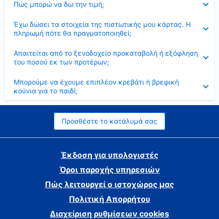
Πώς μπορώ να δω την τιμή;
Έκλεισε
Έχω δώσει τα στοιχεία της πιστωτικής μου κάρτας. Η
πληρωμή πότε θα πραγματοποιηθεί;
Έκλεισε
Απαιτείται από το ξενοδοχείο προκαταβολή ή εξόφληση
του ποσού εκ των προτέρων;
Έκλεισε
Μπορούμε να έχουμε επιπλέον κρεβάτι ή βρεφική
κούνια για το παιδί;
Προσθέστε το κατάλυμά σας
Έκδοση για υπολογιστές
Όροι παροχής υπηρεσιών
Πώς λειτουργεί ο ιστοχώρος μας
Πολιτική Απορρήτου
Διαχείριση ρυθμίσεων cookies