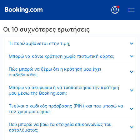
Οι 10 συχνότερες ερωτήσεις
Έκλεισε
Τι περιλαμβάνεται στην τιμή;
Έκλεισε
Μπορώ να κάνω κράτηση χωρίς πιστωτική κάρτα;
Έκλεισε
Πώς μπορώ να ξέρω ότι η κράτησή μου έχει
επιβεβαιωθεί;
Έκλεισε
Μπορώ να ακυρώσω ή να τροποποιήσω την κράτησή
μου μέσω της Booking.com;
Έκλεισε
Τι είναι ο κωδικός πρόσβασης (PIN) και που μπορώ να
τον χρησιμοποιήσω;
Έκλεισε
Πού μπορώ να βρω τα στοιχεία επικοινωνίας του
καταλύματος;
Έκλεισε