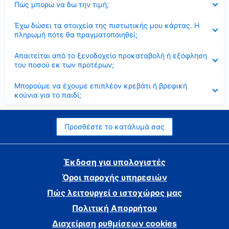
Πώς μπορώ να δω την τιμή;
Έκλεισε
Έχω δώσει τα στοιχεία της πιστωτικής μου κάρτας. Η
πληρωμή πότε θα πραγματοποιηθεί;
Έκλεισε
Απαιτείται από το ξενοδοχείο προκαταβολή ή εξόφληση
του ποσού εκ των προτέρων;
Έκλεισε
Μπορούμε να έχουμε επιπλέον κρεβάτι ή βρεφική
κούνια για το παιδί;
Προσθέστε το κατάλυμά σας
Έκδοση για υπολογιστές
Όροι παροχής υπηρεσιών
Πώς λειτουργεί ο ιστοχώρος μας
Πολιτική Απορρήτου
Διαχείριση ρυθμίσεων cookies