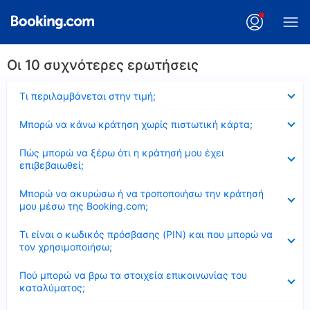
Οι 10 συχνότερες ερωτήσεις
Έκλεισε
Τι περιλαμβάνεται στην τιμή;
Έκλεισε
Μπορώ να κάνω κράτηση χωρίς πιστωτική κάρτα;
Έκλεισε
Πώς μπορώ να ξέρω ότι η κράτησή μου έχει
επιβεβαιωθεί;
Έκλεισε
Μπορώ να ακυρώσω ή να τροποποιήσω την κράτησή
μου μέσω της Booking.com;
Έκλεισε
Τι είναι ο κωδικός πρόσβασης (PIN) και που μπορώ να
τον χρησιμοποιήσω;
Έκλεισε
Πού μπορώ να βρω τα στοιχεία επικοινωνίας του
καταλύματος;
Έκλεισε