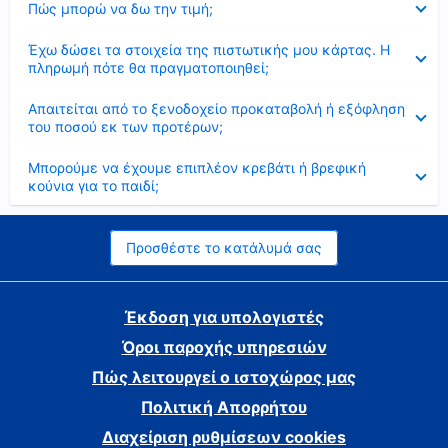
Πώς μπορώ να δω την τιμή;
Έκλεισε
Έχω δώσει τα στοιχεία της πιστωτικής μου κάρτας. Η
πληρωμή πότε θα πραγματοποιηθεί;
Έκλεισε
Απαιτείται από το ξενοδοχείο προκαταβολή ή εξόφληση
του ποσού εκ των προτέρων;
Έκλεισε
Μπορούμε να έχουμε επιπλέον κρεβάτι ή βρεφική
κούνια για το παιδί;
Προσθέστε το κατάλυμά σας
Έκδοση για υπολογιστές
Όροι παροχής υπηρεσιών
Πώς λειτουργεί ο ιστοχώρος μας
Πολιτική Απορρήτου
Διαχείριση ρυθμίσεων cookies