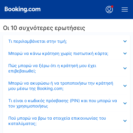
Οι 10 συχνότερες ερωτήσεις
Έκλεισε
Τι περιλαμβάνεται στην τιμή;
Έκλεισε
Μπορώ να κάνω κράτηση χωρίς πιστωτική κάρτα;
Έκλεισε
Πώς μπορώ να ξέρω ότι η κράτησή μου έχει
επιβεβαιωθεί;
Έκλεισε
Μπορώ να ακυρώσω ή να τροποποιήσω την κράτησή
μου μέσω της Booking.com;
Έκλεισε
Τι είναι ο κωδικός πρόσβασης (PIN) και που μπορώ να
τον χρησιμοποιήσω;
Έκλεισε
Πού μπορώ να βρω τα στοιχεία επικοινωνίας του
καταλύματος;
Έκλεισε