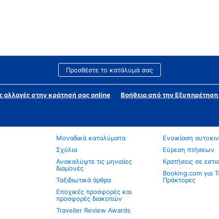
Προσθέστε το κατάλυμά σας
ε αλλαγές στην κράτησή σας online
Βοήθεια από την Εξυπηρέτησ
Μοναδικά καταλύματα
Ενοικίαση αυτοκι
Σχόλια
Εύρεση πτήσεων
Ανακαλύψτε τις μηνιαίες
Κρατήσεις σε εστι
διαμονές
Booking.com για Τ
Ταξιδιωτικά άρθρα
Πράκτορες
Εποχικές προσφορές και
προσφορές διακοπών
Traveller Review Awards