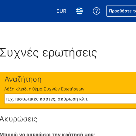
EUR
Βοήθεια για τη
Προσθέστε τ
Επιλέξτε το νόμισμά σας. Το τωρ
Επιλέξτε τη γλώσσα σας.
Συχνές ερωτήσεις
Αναζήτηση
Λέξη κλειδί ή θέμα Συχνών Ερωτήσεων
Ακυρώσεις
Μπορώ να ακυρώσω την κράτησή μου;