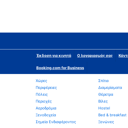
Έκδοση για κινητά
Ο λογαριασμός σας
Κάντ
Booking.com for Business
Χώρες
Σπίτια
Περιφέρειες
Διαμερίσματα
Πόλεις
Θέρετρα
Περιοχές
Βίλες
Αεροδρόμια
Hostel
Ξενοδοχεία
Bed & breakfast
Σημεία Ενδιαφέροντος
Ξενώνες