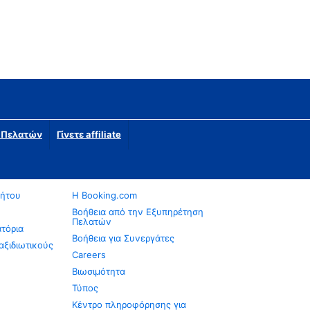
η Πελατών
Γίνετε affiliate
νήτου
Η Booking.com
Βοήθεια από την Εξυπηρέτηση
Πελατών
ατόρια
Βοήθεια για Συνεργάτες
αξιδιωτικούς
Careers
Βιωσιμότητα
Τύπος
Κέντρο πληροφόρησης για