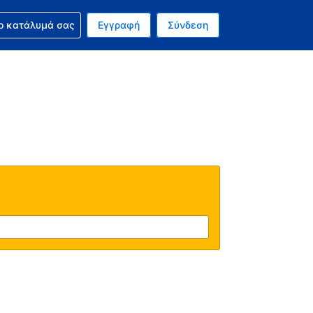
ν κράτησή σας
ο κατάλυμά σας
Εγγραφή
Σύνδεση
ινό σας νόμισμα είναι Ευρώ
 Η τωρινή σας γλώσσα είναι τα Ελληνικά