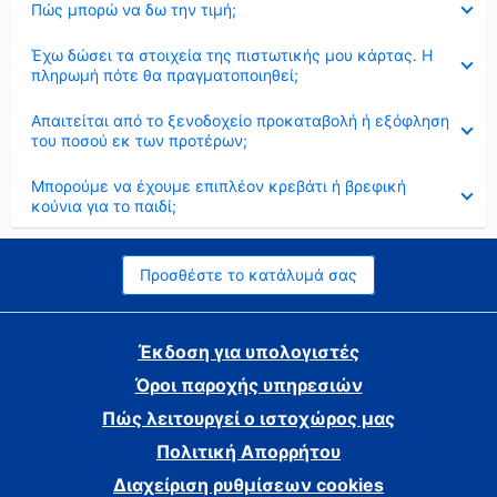
Πώς μπορώ να δω την τιμή;
Έκλεισε
Έχω δώσει τα στοιχεία της πιστωτικής μου κάρτας. Η
πληρωμή πότε θα πραγματοποιηθεί;
Έκλεισε
Απαιτείται από το ξενοδοχείο προκαταβολή ή εξόφληση
του ποσού εκ των προτέρων;
Έκλεισε
Μπορούμε να έχουμε επιπλέον κρεβάτι ή βρεφική
κούνια για το παιδί;
Προσθέστε το κατάλυμά σας
Έκδοση για υπολογιστές
Όροι παροχής υπηρεσιών
Πώς λειτουργεί ο ιστοχώρος μας
Πολιτική Απορρήτου
Διαχείριση ρυθμίσεων cookies