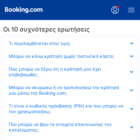
Οι 10 συχνότερες ερωτήσεις
Έκλεισε
Τι περιλαμβάνεται στην τιμή;
Έκλεισε
Μπορώ να κάνω κράτηση χωρίς πιστωτική κάρτα;
Έκλεισε
Πώς μπορώ να ξέρω ότι η κράτησή μου έχει
επιβεβαιωθεί;
Έκλεισε
Μπορώ να ακυρώσω ή να τροποποιήσω την κράτησή
μου μέσω της Booking.com;
Έκλεισε
Τι είναι ο κωδικός πρόσβασης (PIN) και που μπορώ να
τον χρησιμοποιήσω;
Έκλεισε
Πού μπορώ να βρω τα στοιχεία επικοινωνίας του
καταλύματος;
Έκλεισε