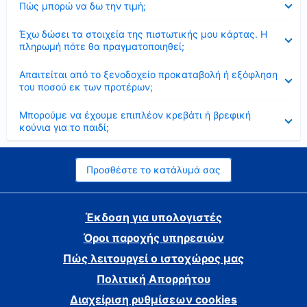
Πώς μπορώ να δω την τιμή;
Έκλεισε
Έχω δώσει τα στοιχεία της πιστωτικής μου κάρτας. Η
πληρωμή πότε θα πραγματοποιηθεί;
Έκλεισε
Απαιτείται από το ξενοδοχείο προκαταβολή ή εξόφληση
του ποσού εκ των προτέρων;
Έκλεισε
Μπορούμε να έχουμε επιπλέον κρεβάτι ή βρεφική
κούνια για το παιδί;
Προσθέστε το κατάλυμά σας
Έκδοση για υπολογιστές
Όροι παροχής υπηρεσιών
Πώς λειτουργεί ο ιστοχώρος μας
Πολιτική Απορρήτου
Διαχείριση ρυθμίσεων cookies