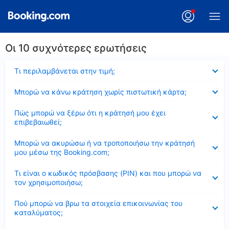
Οι 10 συχνότερες ερωτήσεις
Έκλεισε
Τι περιλαμβάνεται στην τιμή;
Έκλεισε
Μπορώ να κάνω κράτηση χωρίς πιστωτική κάρτα;
Έκλεισε
Πώς μπορώ να ξέρω ότι η κράτησή μου έχει
επιβεβαιωθεί;
Έκλεισε
Μπορώ να ακυρώσω ή να τροποποιήσω την κράτησή
μου μέσω της Booking.com;
Έκλεισε
Τι είναι ο κωδικός πρόσβασης (PIN) και που μπορώ να
τον χρησιμοποιήσω;
Έκλεισε
Πού μπορώ να βρω τα στοιχεία επικοινωνίας του
καταλύματος;
Έκλεισε