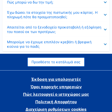
Πώς μπορώ να δω την τιμή;
Έκλεισε
Έχω δώσει τα στοιχεία της πιστωτικής μου κάρτας. Η
πληρωμή πότε θα πραγματοποιηθεί;
Έκλεισε
Απαιτείται από το ξενοδοχείο προκαταβολή ή εξόφληση
του ποσού εκ των προτέρων;
Έκλεισε
Μπορούμε να έχουμε επιπλέον κρεβάτι ή βρεφική
κούνια για το παιδί;
Προσθέστε το κατάλυμά σας
Έκδοση για υπολογιστές
Όροι παροχής υπηρεσιών
Πώς λειτουργεί ο ιστοχώρος μας
Πολιτική Απορρήτου
Διαχείριση ρυθμίσεων cookies