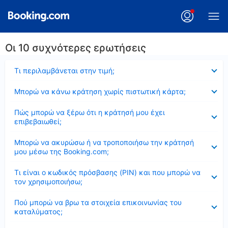
Οι 10 συχνότερες ερωτήσεις
Έκλεισε
Τι περιλαμβάνεται στην τιμή;
Έκλεισε
Μπορώ να κάνω κράτηση χωρίς πιστωτική κάρτα;
Έκλεισε
Πώς μπορώ να ξέρω ότι η κράτησή μου έχει
επιβεβαιωθεί;
Έκλεισε
Μπορώ να ακυρώσω ή να τροποποιήσω την κράτησή
μου μέσω της Booking.com;
Έκλεισε
Τι είναι ο κωδικός πρόσβασης (PIN) και που μπορώ να
τον χρησιμοποιήσω;
Έκλεισε
Πού μπορώ να βρω τα στοιχεία επικοινωνίας του
καταλύματος;
Έκλεισε