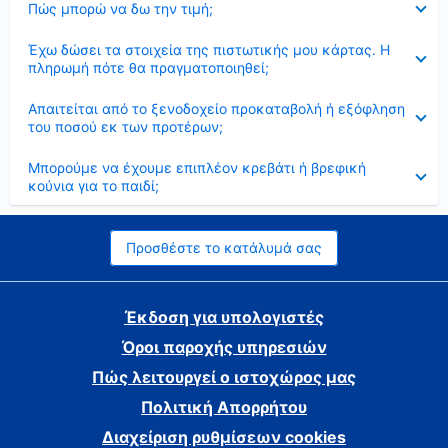
Πώς μπορώ να δω την τιμή;
Έκλεισε
Έχω δώσει τα στοιχεία της πιστωτικής μου κάρτας. Η
πληρωμή πότε θα πραγματοποιηθεί;
Έκλεισε
Απαιτείται από το ξενοδοχείο προκαταβολή ή εξόφληση
του ποσού εκ των προτέρων;
Έκλεισε
Μπορούμε να έχουμε επιπλέον κρεβάτι ή βρεφική
κούνια για το παιδί;
Προσθέστε το κατάλυμά σας
Έκδοση για υπολογιστές
Όροι παροχής υπηρεσιών
Πώς λειτουργεί ο ιστοχώρος μας
Πολιτική Απορρήτου
Διαχείριση ρυθμίσεων cookies