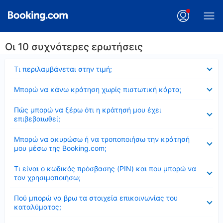
Οι 10 συχνότερες ερωτήσεις
Έκλεισε
Τι περιλαμβάνεται στην τιμή;
Έκλεισε
Μπορώ να κάνω κράτηση χωρίς πιστωτική κάρτα;
Έκλεισε
Πώς μπορώ να ξέρω ότι η κράτησή μου έχει
επιβεβαιωθεί;
Έκλεισε
Μπορώ να ακυρώσω ή να τροποποιήσω την κράτησή
μου μέσω της Booking.com;
Έκλεισε
Τι είναι ο κωδικός πρόσβασης (PIN) και που μπορώ να
τον χρησιμοποιήσω;
Έκλεισε
Πού μπορώ να βρω τα στοιχεία επικοινωνίας του
καταλύματος;
Έκλεισε