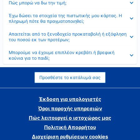
Πώς μπορώ να δω την τιμή;
Έκλεισε
Έχω δώσει τα στοιχεία της πιστωτικής μου κάρτας. Η
πληρωμή πότε θα πραγματοποιηθεί;
Έκλεισε
Απαιτείται από το ξενοδοχείο προκαταβολή ή εξόφληση
του ποσού εκ των προτέρων;
Έκλεισε
Μπορούμε να έχουμε επιπλέον κρεβάτι ή βρεφική
κούνια για το παιδί;
Προσθέστε το κατάλυμά σας
Έκδοση για υπολογιστές
Όροι παροχής υπηρεσιών
Πώς λειτουργεί ο ιστοχώρος μας
Πολιτική Απορρήτου
Διαχείριση ρυθμίσεων cookies