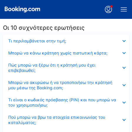
Οι 10 συχνότερες ερωτήσεις
Έκλεισε
Τι περιλαμβάνεται στην τιμή;
Έκλεισε
Μπορώ να κάνω κράτηση χωρίς πιστωτική κάρτα;
Έκλεισε
Πώς μπορώ να ξέρω ότι η κράτησή μου έχει
επιβεβαιωθεί;
Έκλεισε
Μπορώ να ακυρώσω ή να τροποποιήσω την κράτησή
μου μέσω της Booking.com;
Έκλεισε
Τι είναι ο κωδικός πρόσβασης (PIN) και που μπορώ να
τον χρησιμοποιήσω;
Έκλεισε
Πού μπορώ να βρω τα στοιχεία επικοινωνίας του
καταλύματος;
Έκλεισε