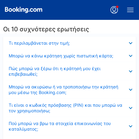
Οι 10 συχνότερες ερωτήσεις
Έκλεισε
Τι περιλαμβάνεται στην τιμή;
Έκλεισε
Μπορώ να κάνω κράτηση χωρίς πιστωτική κάρτα;
Έκλεισε
Πώς μπορώ να ξέρω ότι η κράτησή μου έχει
επιβεβαιωθεί;
Έκλεισε
Μπορώ να ακυρώσω ή να τροποποιήσω την κράτησή
μου μέσω της Booking.com;
Έκλεισε
Τι είναι ο κωδικός πρόσβασης (PIN) και που μπορώ να
τον χρησιμοποιήσω;
Έκλεισε
Πού μπορώ να βρω τα στοιχεία επικοινωνίας του
καταλύματος;
Έκλεισε