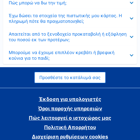
Πώς μπορώ να δω την τιμή;
Έκλεισε
Έχω δώσει τα στοιχεία της πιστωτικής μου κάρτας. Η
πληρωμή πότε θα πραγματοποιηθεί;
Έκλεισε
Απαιτείται από το ξενοδοχείο προκαταβολή ή εξόφληση
του ποσού εκ των προτέρων;
Έκλεισε
Μπορούμε να έχουμε επιπλέον κρεβάτι ή βρεφική
κούνια για το παιδί;
Προσθέστε το κατάλυμά σας
Έκδοση για υπολογιστές
Όροι παροχής υπηρεσιών
Πώς λειτουργεί ο ιστοχώρος μας
Πολιτική Απορρήτου
Διαχείριση ρυθμίσεων cookies